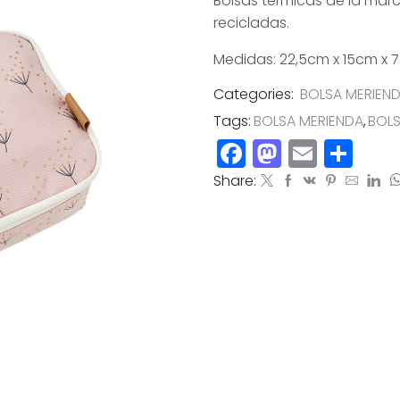
Bolsas térmicas de la marc
recicladas.
Medidas: 22,5cm x 15cm x 
Categories:
BOLSA MERIEN
Tags:
BOLSA MERIENDA
,
BOLS
Facebook
Mastod
Email
Co
Share: