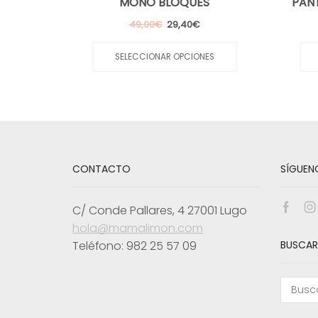
MONO BLOQUES
PAN
El
El
49,00
€
29,40
€
precio
precio
Este
original
actual
producto
SELECCIONAR OPCIONES
era:
es:
tiene
49,00€.
29,40€.
múltiples
variantes.
Las
opciones
se
pueden
elegir
CONTACTO
SÍGUEN
en
la
página
C/ Conde Pallares, 4 27001 Lugo
de
Face
I
producto
hola@mamalimon.com
Teléfono: 982 25 57 09
BUSCAR