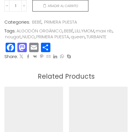
AÑADIR AL CARRITO
TURBANTE
NUDO
QUEEN
Categories:
BEBÉ
,
PRIMERA PUESTA
MAXI
Tags:
ALGODÓN ORGÁNICO
,
BEBÉ
,
LILLYMOM
,
maxi rib
,
RIB
nougat
,
NUDO
,
PRIMERA PUESTA
,
queen
,
TURBANTE
NOUGAT
Facebook
Mastodon
Email
Compartir
cantidad
Share:
Related Products