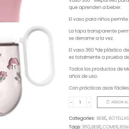
Vaso 360 ° Mepal Mio para 
que aprenden a beber.
El vaso para niños permite
La tapa transparente permi
se derrame a la vez.
El vaso 360 °de plástico d
es totalmente a prueba de
Todos los productos de Me
años de uso.
Con prácticas asas fácile
AÑADIR AL
VASO
360º
FAIRY
Categories:
BEBÉ
,
BOTELLAS
cantidad
Tags:
360
,
BEBÉ
,
COMER
,
litt