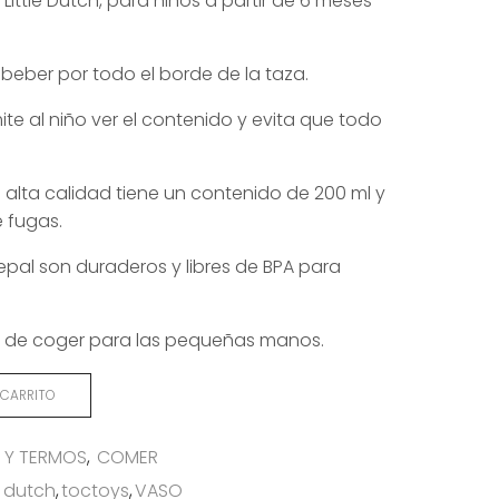
Little Dutch, para niños a partir de 6 meses
 beber por todo el borde de la taza.
te al niño ver el contenido y evita que todo
e alta calidad tiene un contenido de 200 ml y
 fugas.
pal son duraderos y libres de BPA para
s de coger para las pequeñas manos.
 CARRITO
 Y TERMOS
,
COMER
le dutch
,
toctoys
,
VASO