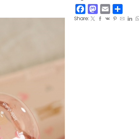
Facebook
Mastod
Email
Co
Share: