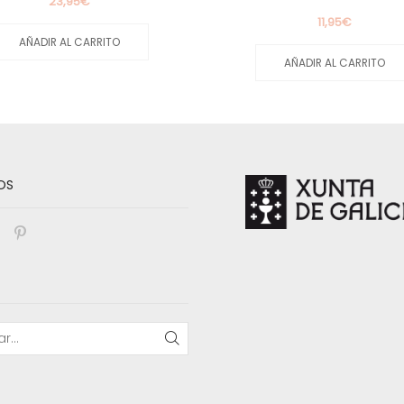
23,95
€
11,95
€
AÑADIR AL CARRITO
AÑADIR AL CARRITO
OS
book
nstagram
Pinterest
BUSCAR